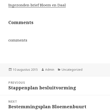
Ingezonden brief Bloem en Daal
Comments
comments
Posted
10 augustus 2015
Author
Admin
Categories
Uncategorized
on
Berichtnavigatie
PREVIOUS
Stappenplan besluitvorming
Previous
post:
NEXT
Bestemmingsplan Bloemenbuurt
Next